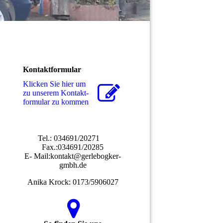
Kontaktformular
Klicken Sie hier um
zu unserem Kon­takt­
for­mu­lar zu kommen
Tel.: 034691/20271
Fax.:034691/20285
E- Mail:kontakt@gerlebogker-
gmbh.de
Anika Krock: 0173/5906027